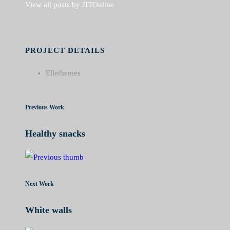
View all posts by JITOnline
PROJECT DETAILS
Ellethemes
Previous Work
Healthy snacks
Next Work
White walls