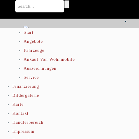
Start
Angebote
Fahrzeuge
Ankauf Von Wohnmobile
Auszeichnungen
Service
Finanzierung
PROJECT DESCRIPTION
Bildergalerie
Karte
Lorem ipsum dolor sit amet, consectetur adipiscing elit.
Kontakt
Nullam in tincidunt dui. Ut at ultrices purus, eu congue
Händlerbereich
augue. Integer lacinia enim vel eros dapibus aliquet.
Impressum
Vivamus sagittis tellus nec congue auctor. Nullam