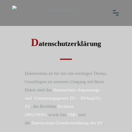
D
atenschutzerklärung
Datenschutz ist für uns ein wichtiges Thema.
Grundlagen zu unserem Umgang mit Ihren
Daten sind das
Datenschutz-Anpassungs-
und -Umsetzungsgesetz EU – DSAnpUG-
EU
, die Richtline
Richtline
2002/58/EG
sowie das
TMG
und
die
Datenschutz-Grundverordnung der EU
.